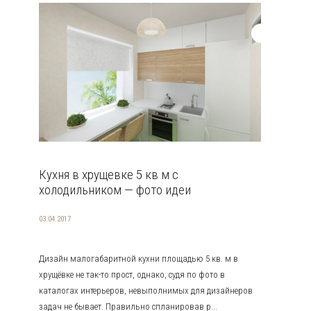
Кухня в хрущевке 5 кв м с
холодильником — фото идеи
03.04.2017
Дизайн малогабаритной кухни площадью 5 кв. м в
хрущёвке не так-то прост, однако, судя по фото в
каталогах интерьеров, невыполнимых для дизайнеров
задач не бывает. Правильно спланировав р...