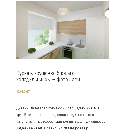
Кухня в хрущевке 5 кв м с
холодильником — фото идеи
03.04.2017
Дизайн малогабаритной кухни площадью 5 кв. м в
хрущёвке не так-то прост, однако, судя по фото в
каталогах интерьеров, невыполнимых для дизайнеров
задач не бывает. Правильно спланировав р...