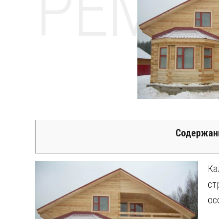
РЕМО
Содержан
К
ст
ос