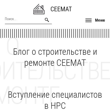
CEEMAT
Меню
 О
Блог о строительстве и
ОИТЕЛЬСТВЕ
ремонте CEEMAT
МОНТЕ
Вступление специалистов
в НРС