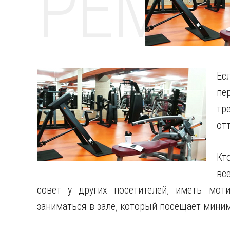
РЕМО
Ес
п
тр
от
Кт
вс
совет у других посетителей, иметь мот
заниматься в зале, который посещает мини