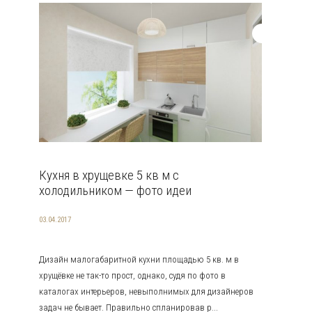
Кухня в хрущевке 5 кв м с
холодильником — фото идеи
03.04.2017
Дизайн малогабаритной кухни площадью 5 кв. м в
хрущёвке не так-то прост, однако, судя по фото в
каталогах интерьеров, невыполнимых для дизайнеров
задач не бывает. Правильно спланировав р...