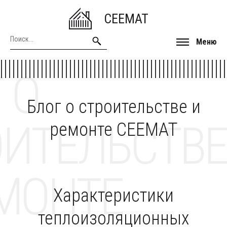
CEEMAT
Меню
 О
Блог о строительстве и
ОИТЕЛЬСТВЕ
ремонте CEEMAT
МОНТЕ
Характеристики
теплоизоляционных