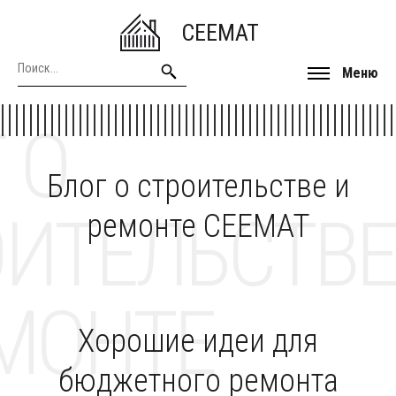
CEEMAT
Меню
 О
Блог о строительстве и
ОИТЕЛЬСТВЕ
ремонте CEEMAT
МОНТЕ
Хорошие идеи для
бюджетного ремонта