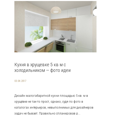
Кухня в хрущевке 5 кв м с
холодильником — фото идеи
03.04.2017
Дизайн малогабаритной кухни площадью 5 кв. м в
хрущёвке не так-то прост, однако, судя по фото в
каталогах интерьеров, невыполнимых для дизайнеров
задач не бывает. Правильно спланировав р...