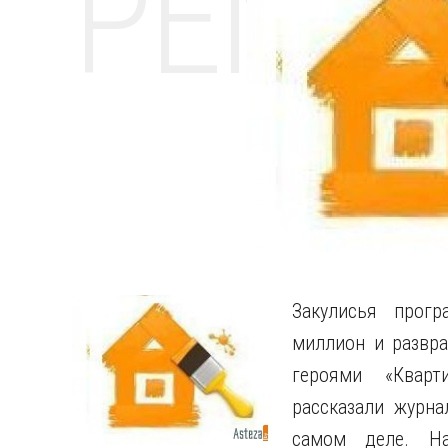
РЕМО
Закулисья прогр
миллион и развр
героями «Кварт
рассказали журна
самом деле. На