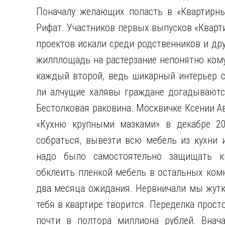
Поначалу желающих попасть в «Квартирный
Рифат. Участников первых выпусков «Кварт
проектов искали среди
родственников и др
жилплощадь на растерзание непонятно кому.
каждый второй, ведь шикарный интерьер с
ли алчущие халявы граждане догадываются
Бестолковая раковина. Москвичке Ксении А
«Кухню крупными мазками» в декабре 20
собраться, вывезти всю мебель из кухни и
надо было самостоятельно защищать к
обклеить пленкой мебель в остальных комна
два месяца ожидания. Нервничали мы жутко
тебя в квартире творится. Переделка прост
почти в полтора миллиона рублей. Внач