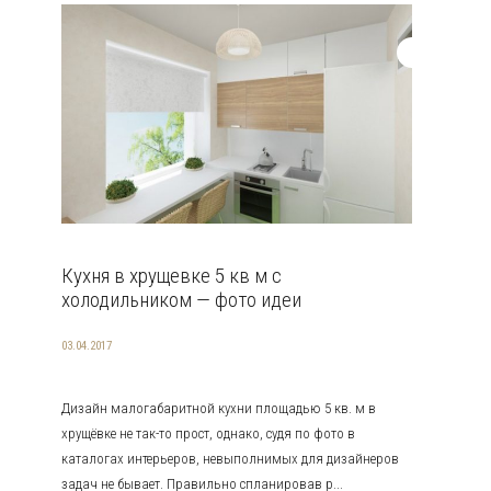
Кухня в хрущевке 5 кв м с
холодильником — фото идеи
03.04.2017
Дизайн малогабаритной кухни площадью 5 кв. м в
хрущёвке не так-то прост, однако, судя по фото в
каталогах интерьеров, невыполнимых для дизайнеров
задач не бывает. Правильно спланировав р...