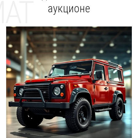
MAT
аукционе