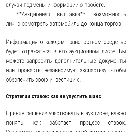
случаи подмены информации о пробеге.
— **Аукционная выставка**: возможность
лично осмотреть автомобиль до конца торгов.
Информация о каждом транспортном средстве
будет отражаться в его аукционном листе. Вы
можете запросить дополнительные документы
или провести независимую экспертизу, чтобы
обеспечить свою инвестицию.
Стратегии ставок: как не упустить шанс
Приняв решение участвовать в аукционе, важно
понять, как работает процесс ставок.