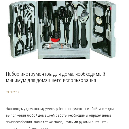
Набор инструментов для дома: необходимый
минимум для домашнего использования
03.08.2017
Настоящему домашнему умельцу без инструмента не обойтись – для
выполнения любой домашней работы необходимы определенные
приспособления. Даже тот же гвоздь голыми руками вытащить
довольно проблематично...