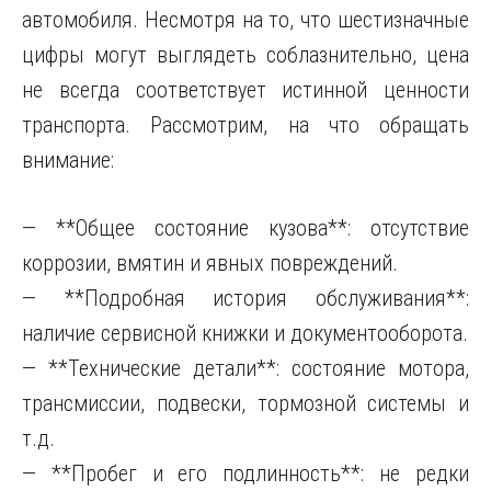
автомобиля. Несмотря на то, что шестизначные
цифры могут выглядеть соблазнительно, цена
не всегда соответствует истинной ценности
транспорта. Рассмотрим, на что обращать
внимание:
— **Общее состояние кузова**: отсутствие
коррозии, вмятин и явных повреждений.
— **Подробная история обслуживания**:
наличие сервисной книжки и документооборота.
— **Технические детали**: состояние мотора,
трансмиссии, подвески, тормозной системы и
т.д.
— **Пробег и его подлинность**: не редки