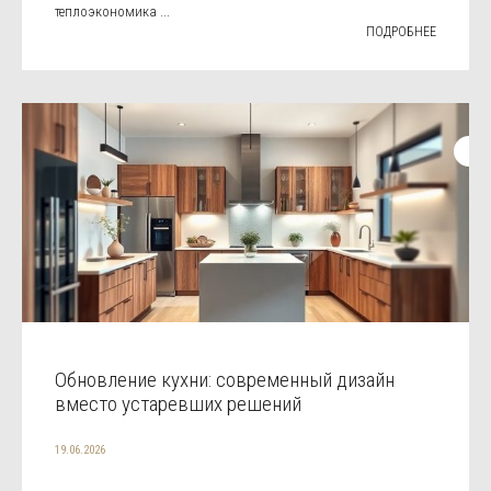
теплоэкономика ...
ПОДРОБНЕЕ
Обновление кухни: современный дизайн
вместо устаревших решений
19.06.2026