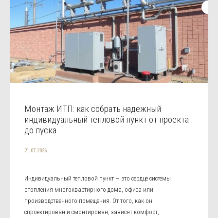
Монтаж ИТП: как собрать надежный
индивидуальный тепловой пункт от проекта
до пуска
21.07.2026
Индивидуальный тепловой пункт — это сердце системы
отопления многоквартирного дома, офиса или
производственного помещения. От того, как он
спроектирован и смонтирован, зависят комфорт,