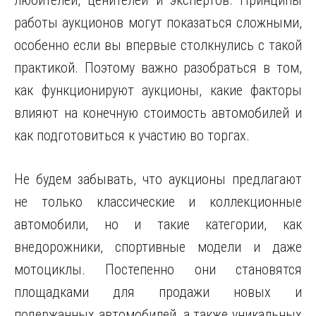
любителей, ценителей и экспертов. Принципы
работы аукционов могут показаться сложными,
особенно если вы впервые столкнулись с такой
практикой. Поэтому важно разобраться в том,
как функционируют аукционы, какие факторы
влияют на конечную стоимость автомобилей и
как подготовиться к участию во торгах.
Не будем забывать, что аукционы предлагают
не только классические и коллекционные
автомобили, но и такие категории, как
внедорожники, спортивные модели и даже
мотоциклы. Постепенно они становятся
площадками для продажи новых и
подержанных автомобилей, а также уникальных