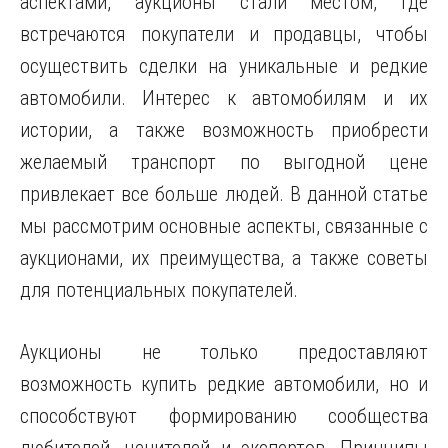
аспектами, аукционы стали местом, где
встречаются покупатели и продавцы, чтобы
осуществить сделки на уникальные и редкие
автомобили. Интерес к автомобилям и их
истории, а также возможность приобрести
желаемый транспорт по выгодной цене
привлекает все больше людей. В данной статье
мы рассмотрим основные аспекты, связанные с
аукционами, их преимущества, а также советы
для потенциальных покупателей.
Аукционы не только предоставляют
возможность купить редкие автомобили, но и
способствуют формированию сообщества