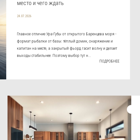
место и чего ждать
24.07.2026
Главное отличие Ура-Губы от открытого Баренцева моря -
формат рыбалки от базы: тёплый домик, снаряжение и
капитан на месте, а закрытый фьорд гасит волну и делает
выходы стабильнее. Поэтому выбор тут н...
ПОДРОБНЕЕ