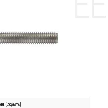
НТЕ CE
ие
[
Скрыть
]