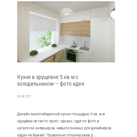
Кухня в хрущевке 5 кв м с
холодильником — фото идеи
03.04.2017
Дизайн малогабаритной кухни площадью 5 кв. м в
хрущёвке не так-то прост, однако, судя по фото в
каталогах интерьеров, невыполнимых для дизайнеров
задач не бывает. Правильно спланировав р...