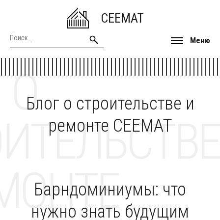
CEEMAT
Меню
 О
Блог о строительстве и
ОИТЕЛЬСТВЕ
ремонте CEEMAT
МОНТЕ
Барндоминиумы: что
нужно знать будущим