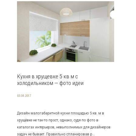
Кухня в хрущевке 5 кв м с
холодильником — фото идеи
03.04.2017
Дизайн малогабаритной кухни площадью 5 кв. м в
хрущёвке не так-то прост, однако, судя по фото в
каталогах интерьеров, невыполнимых для дизайнеров
задач не бывает. Правильно спланировав р...