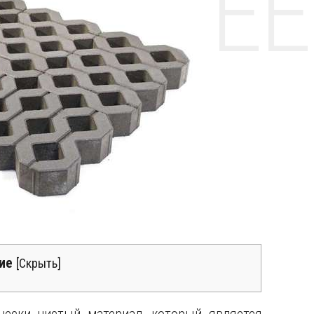
НТЕ CE
ие
[
Скрыть
]