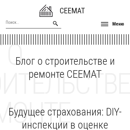
CEEMAT
Меню
 О
Блог о строительстве и
ОИТЕЛЬСТВЕ
ремонте CEEMAT
МОНТЕ
Будущее страхования: DIY-
инспекции в оценке