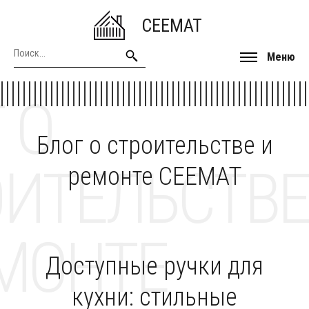
CEEMAT
Меню
 О
Блог о строительстве и
ОИТЕЛЬСТВЕ
ремонте CEEMAT
МОНТЕ
Доступные ручки для
кухни: стильные