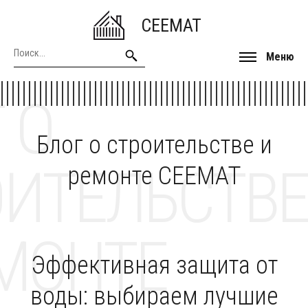
CEEMAT
Меню
 О
Блог о строительстве и
ОИТЕЛЬСТВЕ
ремонте CEEMAT
МОНТЕ
Эффективная защита от
воды: выбираем лучшие