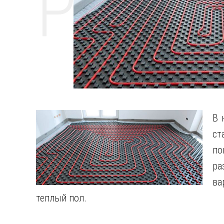
РЕМО
В 
ст
по
р
ва
теплый пол.