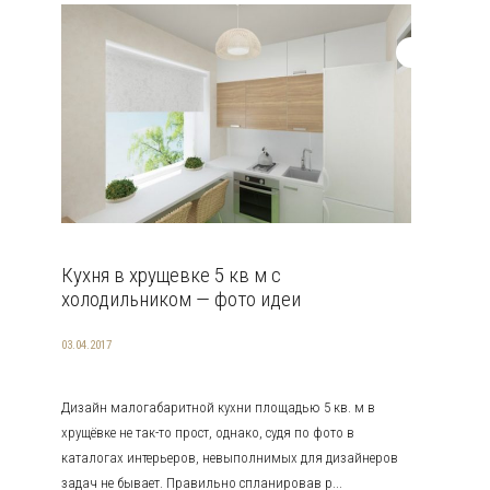
Кухня в хрущевке 5 кв м с
холодильником — фото идеи
03.04.2017
Дизайн малогабаритной кухни площадью 5 кв. м в
хрущёвке не так-то прост, однако, судя по фото в
каталогах интерьеров, невыполнимых для дизайнеров
задач не бывает. Правильно спланировав р...