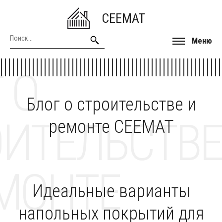
CEEMAT
Меню
 О
Блог о строительстве и
ОИТЕЛЬСТВЕ
ремонте CEEMAT
МОНТЕ
Идеальные варианты
напольных покрытий для