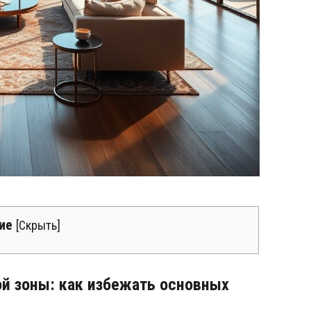
ие
[
Скрыть
]
й зоны: как избежать основных