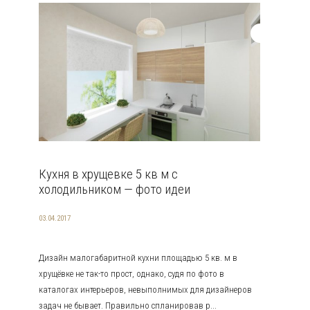
Кухня в хрущевке 5 кв м с
холодильником — фото идеи
03.04.2017
Дизайн малогабаритной кухни площадью 5 кв. м в
хрущёвке не так-то прост, однако, судя по фото в
каталогах интерьеров, невыполнимых для дизайнеров
задач не бывает. Правильно спланировав р...