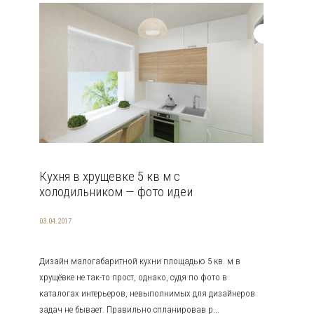
Кухня в хрущевке 5 кв м с
холодильником — фото идеи
03.04.2017
Дизайн малогабаритной кухни площадью 5 кв. м в
хрущёвке не так-то прост, однако, судя по фото в
каталогах интерьеров, невыполнимых для дизайнеров
задач не бывает. Правильно спланировав р...