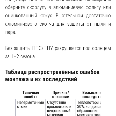
оберните скорлупу в алюминиевую фольгу или
оцинкованный кожух. В котельной: достаточно
алюминиевого скотча для защиты от пыли и
пара.
Без защиты ППС/ППУ разрушается под солнцем
за 1–2 сезона.
Таблица распространённых ошибок
монтажа и их последствий
Типичная
Причина/
Возможные
ошибка
описание
последствия
Негерметичные
Отсутствие
Теплопотери до
И
стыки
проклейки или
30%, конденсат,
р
неправильный
образование
к
материал
мостиков холода
к