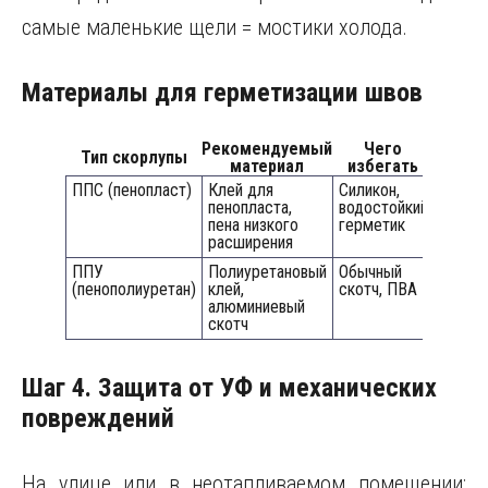
самые маленькие щели = мостики холода.
Материалы для герметизации швов
Рекомендуемый
Чего
Тип скорлупы
материал
избегать
ППС (пенопласт)
Клей для
Силикон,
пенопласта,
водостойкий
пена низкого
герметик
расширения
ППУ
Полиуретановый
Обычный
(пенополиуретан)
клей,
скотч, ПВА
алюминиевый
скотч
Шаг 4. Защита от УФ и механических
повреждений
На улице или в неотапливаемом помещении: