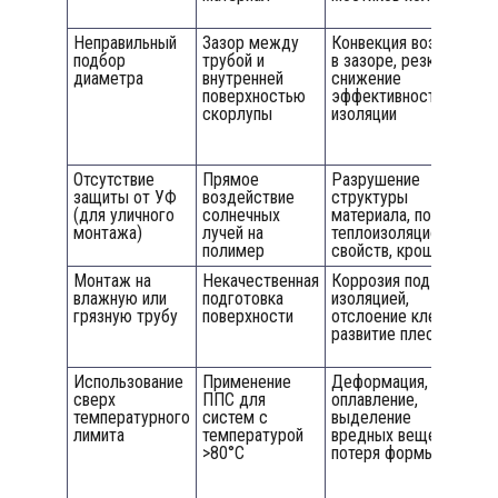
с
Неправильный
Зазор между
Конвекция воздуха
Т
подбор
трубой и
в зазоре, резкое
н
диаметра
внутренней
снижение
т
поверхностью
эффективности
с
скорлупы
изоляции
с
в
д
Отсутствие
Прямое
Разрушение
О
защиты от УФ
воздействие
структуры
п
(для уличного
солнечных
материала, потеря
з
монтажа)
лучей на
теплоизоляционных
п
полимер
свойств, крошение
к
Монтаж на
Некачественная
Коррозия под
Т
влажную или
подготовка
изоляцией,
о
грязную трубу
поверхности
отслоение клея,
п
развитие плесени
п
р
Использование
Применение
Деформация,
С
сверх
ППС для
оплавление,
т
температурного
систем с
выделение
р
лимита
температурой
вредных веществ,
в
>80°C
потеря формы
т
и
м