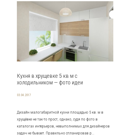
Кухня в хрущевке 5 кв м с
холодильником — фото идеи
03.04.2017
Дизайн малогабаритной кухни площадью 5 кв. м в
хрущёвке не так-то прост, однако, судя по фото в
каталогах интерьеров, невыполнимых для дизайнеров
задач не бывает. Правильно спланировав р...