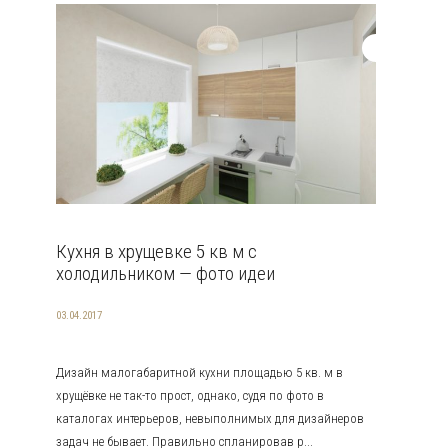
Кухня в хрущевке 5 кв м с
холодильником — фото идеи
03.04.2017
Дизайн малогабаритной кухни площадью 5 кв. м в
хрущёвке не так-то прост, однако, судя по фото в
каталогах интерьеров, невыполнимых для дизайнеров
задач не бывает. Правильно спланировав р...