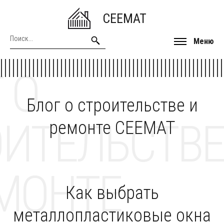
CEEMAT
Меню
 О
Блог о строительстве и
ОИТЕЛЬСТВЕ
ремонте CEEMAT
МОНТЕ
Как выбрать
металлопластиковые окна