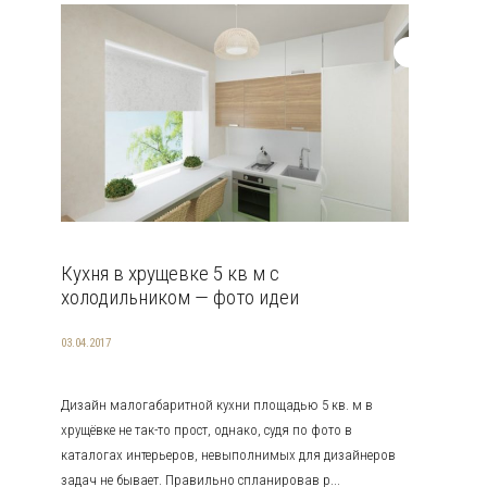
Кухня в хрущевке 5 кв м с
холодильником — фото идеи
03.04.2017
Дизайн малогабаритной кухни площадью 5 кв. м в
хрущёвке не так-то прост, однако, судя по фото в
каталогах интерьеров, невыполнимых для дизайнеров
задач не бывает. Правильно спланировав р...