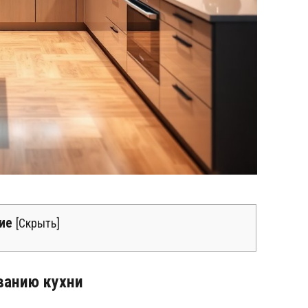
ие
[
Скрыть
]
ванию кухни