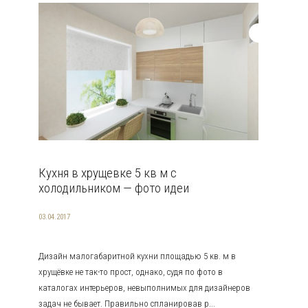
Кухня в хрущевке 5 кв м с
холодильником — фото идеи
03.04.2017
Дизайн малогабаритной кухни площадью 5 кв. м в
хрущёвке не так-то прост, однако, судя по фото в
каталогах интерьеров, невыполнимых для дизайнеров
задач не бывает. Правильно спланировав р...