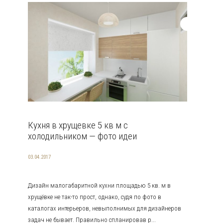
Кухня в хрущевке 5 кв м с
холодильником — фото идеи
03.04.2017
Дизайн малогабаритной кухни площадью 5 кв. м в
хрущёвке не так-то прост, однако, судя по фото в
каталогах интерьеров, невыполнимых для дизайнеров
задач не бывает. Правильно спланировав р...