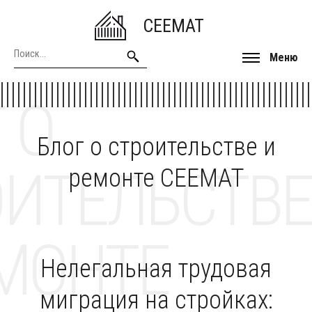
CEEMAT
Меню
 О
Блог о строительстве и
ОИТЕЛЬСТВЕ
ремонте CEEMAT
МОНТЕ
Нелегальная трудовая
миграция на стройках: