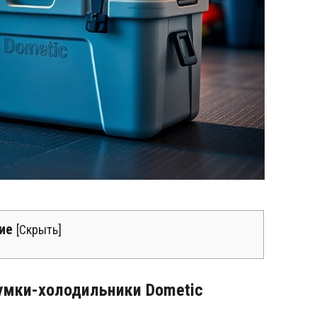
ие
[
Скрыть
]
сумки-холодильники Dometic