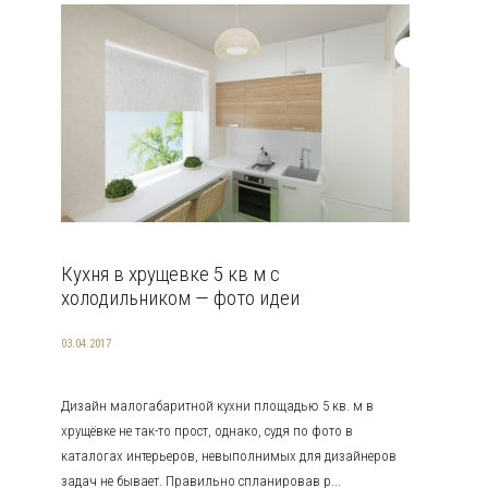
Кухня в хрущевке 5 кв м с
холодильником — фото идеи
03.04.2017
Дизайн малогабаритной кухни площадью 5 кв. м в
хрущёвке не так-то прост, однако, судя по фото в
каталогах интерьеров, невыполнимых для дизайнеров
задач не бывает. Правильно спланировав р...