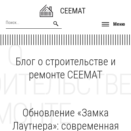
CEEMAT
Меню
 О
Блог о строительстве и
ОИТЕЛЬСТВЕ
ремонте CEEMAT
МОНТЕ
Обновление «Замка
Лаутнера»: современная