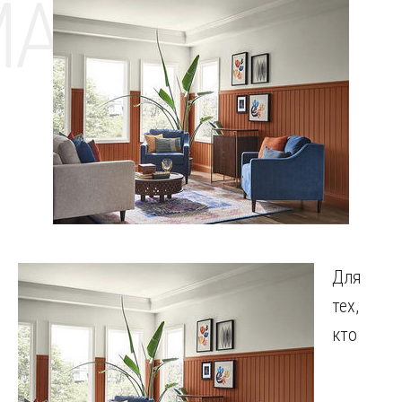
MAT
Для
тех,
кто