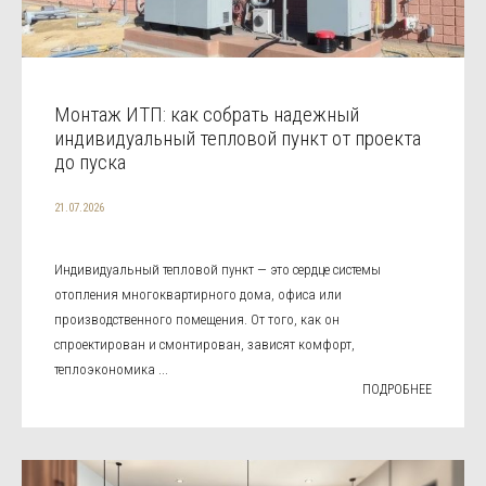
Монтаж ИТП: как собрать надежный
индивидуальный тепловой пункт от проекта
до пуска
21.07.2026
Индивидуальный тепловой пункт — это сердце системы
отопления многоквартирного дома, офиса или
производственного помещения. От того, как он
спроектирован и смонтирован, зависят комфорт,
теплоэкономика ...
ПОДРОБНЕЕ