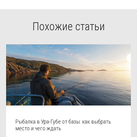
Похожие статьи
Рыбалка в Ура-Губе от базы: как выбрать
место и чего ждать