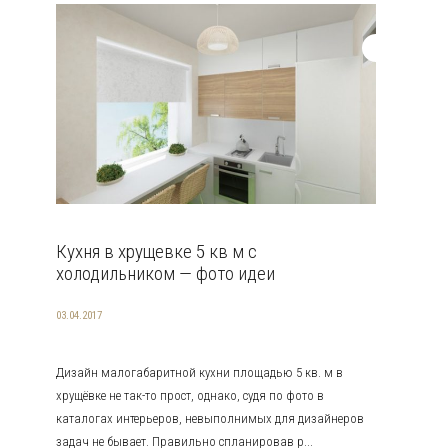
Кухня в хрущевке 5 кв м с
холодильником — фото идеи
03.04.2017
Дизайн малогабаритной кухни площадью 5 кв. м в
хрущёвке не так-то прост, однако, судя по фото в
каталогах интерьеров, невыполнимых для дизайнеров
задач не бывает. Правильно спланировав р...