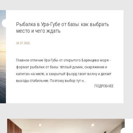
Рыбалка в Ура-Губе от базы: как выбрать
место и чего ждать
24.07.2026
Главное отличие Ура-Губы от открытого Баренцева моря -
формат рыбалки от базы: тёплый домик, снаряжение и
капитан на месте, а закрытый фьорд гасит волну и делает
выходы стабильнее. Поэтому выбор тут н...
ПОДРОБНЕЕ