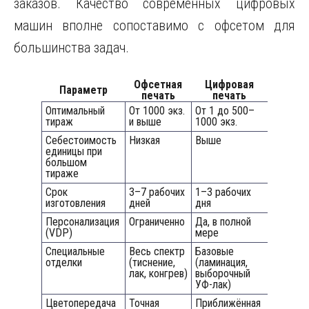
заказов. Качество современных цифровых
машин вполне сопоставимо с офсетом для
большинства задач.
Офсетная
Цифровая
Параметр
печать
печать
Оптимальный
От 1000 экз.
От 1 до 500–
тираж
и выше
1000 экз.
Себестоимость
Низкая
Выше
единицы при
большом
тираже
Срок
3–7 рабочих
1–3 рабочих
изготовления
дней
дня
Персонализация
Ограниченно
Да, в полной
(VDP)
мере
Специальные
Весь спектр
Базовые
отделки
(тиснение,
(ламинация,
лак, конгрев)
выборочный
УФ-лак)
Цветопередача
Точная
Приближённая