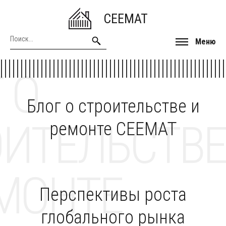
CEEMAT
Меню
 О
Блог о строительстве и
ОИТЕЛЬСТВЕ
ремонте CEEMAT
МОНТЕ
Перспективы роста
глобального рынка