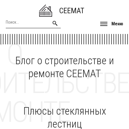
CEEMAT
Меню
 О
Блог о строительстве и
ОИТЕЛЬСТВЕ
ремонте CEEMAT
МОНТЕ
Плюсы стеклянных
лестниц