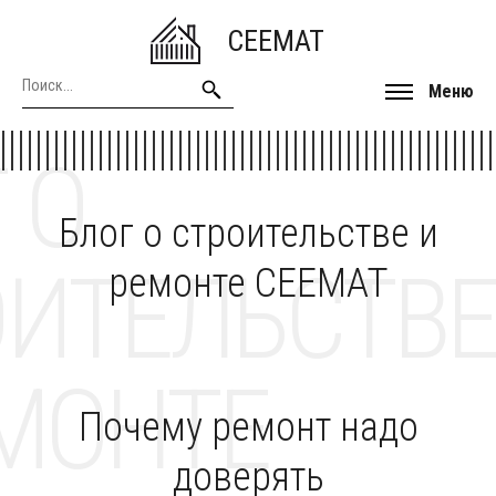
CEEMAT
Меню
 О
Блог о строительстве и
ОИТЕЛЬСТВЕ
ремонте CEEMAT
МОНТЕ
Почему ремонт надо
доверять