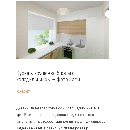
Кухня в хрущевке 5 кв м с
холодильником — фото идеи
03.04.2017
Дизайн малогабаритной кухни площадью 5 кв. м в
хрущёвке не так-то прост, однако, судя по фото в
каталогах интерьеров, невыполнимых для дизайнеров
задач не бывает. Правильно спланировав р...