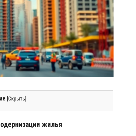
ие
[
Скрыть
]
модернизации жилья