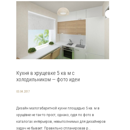
Кухня в хрущевке 5 кв м с
холодильником — фото идеи
03.04.2017
Дизайн малогабаритной кухни площадью 5 кв. м в
хрущёвке не так-то прост, однако, судя по фото в
каталогах интерьеров, невыполнимых для дизайнеров
задач не бывает. Правильно спланировав р...