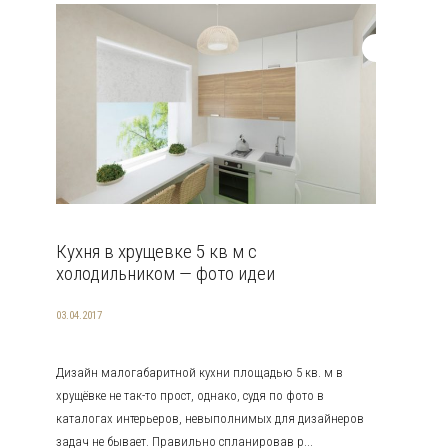
Кухня в хрущевке 5 кв м с
холодильником — фото идеи
03.04.2017
Дизайн малогабаритной кухни площадью 5 кв. м в
хрущёвке не так-то прост, однако, судя по фото в
каталогах интерьеров, невыполнимых для дизайнеров
задач не бывает. Правильно спланировав р...