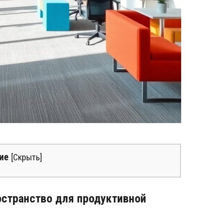
ие
[
Скрыть
]
остранство для продуктивной