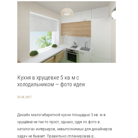
Кухня в хрущевке 5 кв м с
холодильником — фото идеи
03.04.2017
Дизайн малогабаритной кухни площадью 5 кв. м в
хрущёвке не так-то прост, однако, судя по фото в
каталогах интерьеров, невыполнимых для дизайнеров
задач не бывает. Правильно спланировав р...