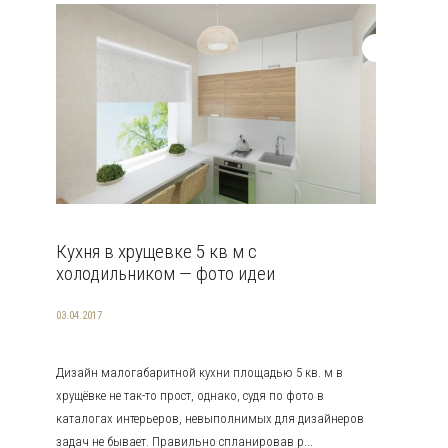
Кухня в хрущевке 5 кв м с
холодильником — фото идеи
03.04.2017
Дизайн малогабаритной кухни площадью 5 кв. м в
хрущёвке не так-то прост, однако, судя по фото в
каталогах интерьеров, невыполнимых для дизайнеров
задач не бывает. Правильно спланировав р...