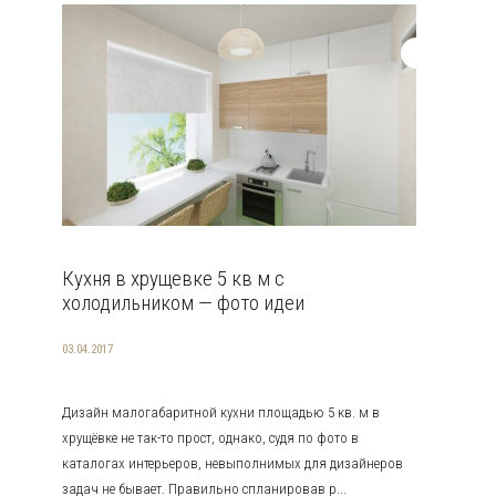
Кухня в хрущевке 5 кв м с
холодильником — фото идеи
03.04.2017
Дизайн малогабаритной кухни площадью 5 кв. м в
хрущёвке не так-то прост, однако, судя по фото в
каталогах интерьеров, невыполнимых для дизайнеров
задач не бывает. Правильно спланировав р...