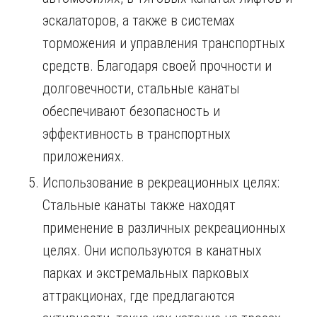
эскалаторов, а также в системах
торможения и управления транспортных
средств. Благодаря своей прочности и
долговечности, стальные канаты
обеспечивают безопасность и
эффективность в транспортных
приложениях.
Использование в рекреационных целях:
Стальные канаты также находят
применение в различных рекреационных
целях. Они используются в канатных
парках и экстремальных парковых
аттракционах, где предлагаются