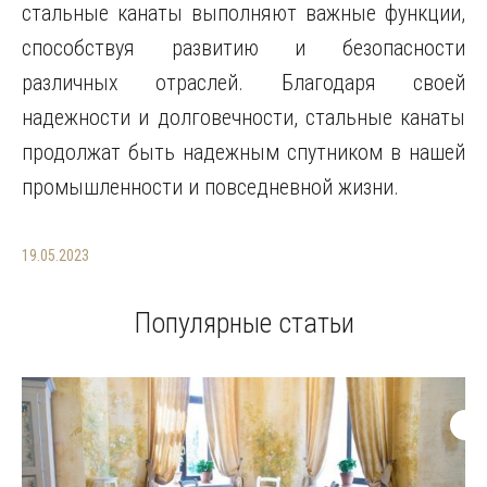
стальные канаты выполняют важные функции,
способствуя развитию и безопасности
различных отраслей. Благодаря своей
надежности и долговечности, стальные канаты
продолжат быть надежным спутником в нашей
промышленности и повседневной жизни.
19.05.2023
Популярные статьи