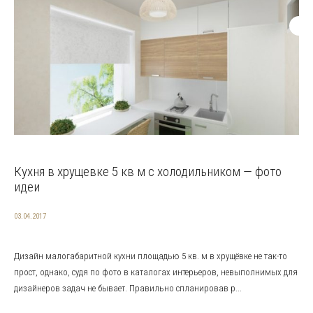
Кухня в хрущевке 5 кв м с холодильником — фото
идеи
03.04.2017
Дизайн малогабаритной кухни площадью 5 кв. м в хрущёвке не так-то
прост, однако, судя по фото в каталогах интерьеров, невыполнимых для
дизайнеров задач не бывает. Правильно спланировав р...