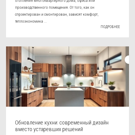
отопления многоквартирного дома, офиса или
производственного помещения. От того, как он
спроектирован и смонтирован, зависят комфорт,
теплоэкономика ...
ПОДРОБНЕЕ
Обновление кухни: современный дизайн
вместо устаревших решений