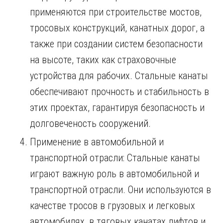
применяются при строительстве мостов,
тросовых конструкций, канатных дорог, а
также при создании систем безопасности
на высоте, таких как страховочные
устройства для рабочих. Стальные канаты
обеспечивают прочность и стабильность в
этих проектах, гарантируя безопасность и
долговеченость сооружений.
Применение в автомобильной и
транспортной отрасли: Стальные канаты
играют важную роль в автомобильной и
транспортной отрасли. Они используются в
качестве тросов в грузовых и легковых
автомобилях, в тяговых канатах лифтов и