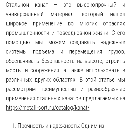
Стальной канат — это высокопрочный и
универсальный материал, который нашел
широкое применение во многих отраслях
промышленности и повседневной жизни. С его
помощью мы можем создавать надежные
системы подъема и перемещения грузов,
обеспечивать безопасность на высоте, строить
мосты и сооружения, а также использовать в
различных других областях. В этой статье мы
рассмотрим преимущества и разнообразные
применения стальных канатов предлагаемых на
https://metall-sort.ru/catalog/kanat/
.
Прочность и надежность: Одним из