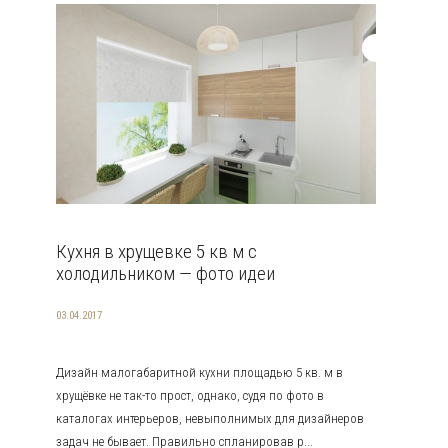
Кухня в хрущевке 5 кв м с
холодильником — фото идеи
03.04.2017
Дизайн малогабаритной кухни площадью 5 кв. м в
хрущёвке не так-то прост, однако, судя по фото в
каталогах интерьеров, невыполнимых для дизайнеров
задач не бывает. Правильно спланировав р...