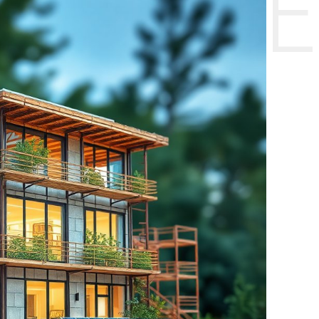
НТЕ CE