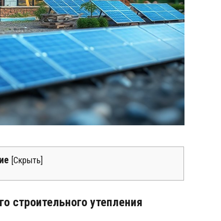
ие
[
Скрыть
]
го строительного утепления