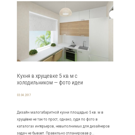
Кухня в хрущевке 5 кв м с
холодильником — фото идеи
03.04.2017
Дизайн малогабаритной кухни площадью 5 кв. м в
хрущёвке не так-то прост, однако, судя по фото в
каталогах интерьеров, невыполнимых для дизайнеров
задач не бывает. Правильно спланировав р...