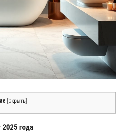
ие
[
Скрыть
]
 2025 года