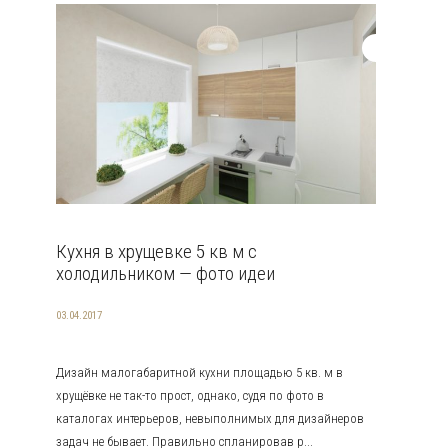
Кухня в хрущевке 5 кв м с
холодильником — фото идеи
03.04.2017
Дизайн малогабаритной кухни площадью 5 кв. м в
хрущёвке не так-то прост, однако, судя по фото в
каталогах интерьеров, невыполнимых для дизайнеров
задач не бывает. Правильно спланировав р...