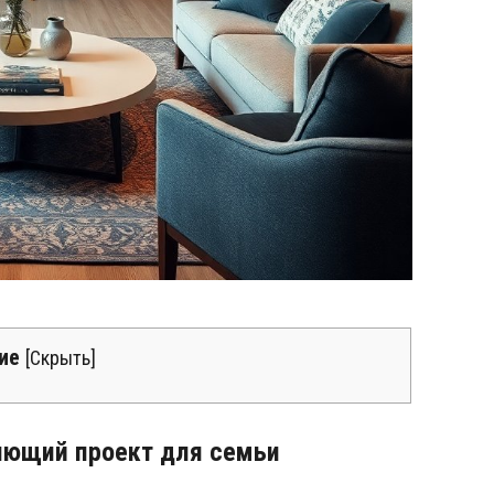
ие
[
Скрыть
]
яющий проект для семьи