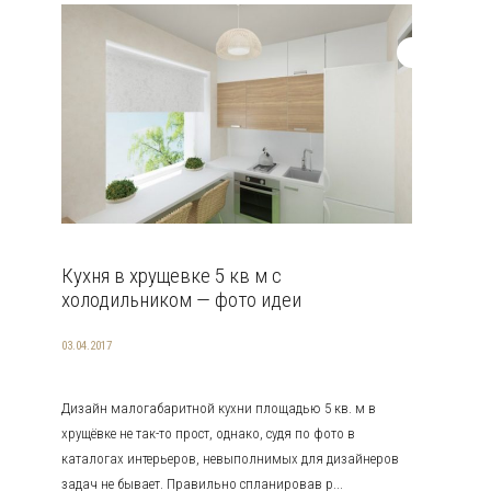
Кухня в хрущевке 5 кв м с
холодильником — фото идеи
03.04.2017
Дизайн малогабаритной кухни площадью 5 кв. м в
хрущёвке не так-то прост, однако, судя по фото в
каталогах интерьеров, невыполнимых для дизайнеров
задач не бывает. Правильно спланировав р...