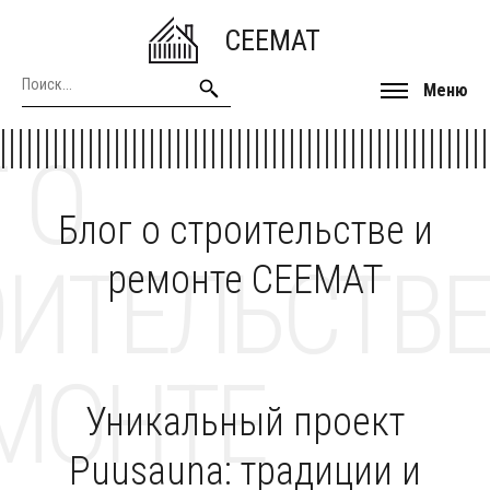
CEEMAT
Меню
 О
Блог о строительстве и
ОИТЕЛЬСТВЕ
ремонте CEEMAT
МОНТЕ
Уникальный проект
Puusauna: традиции и