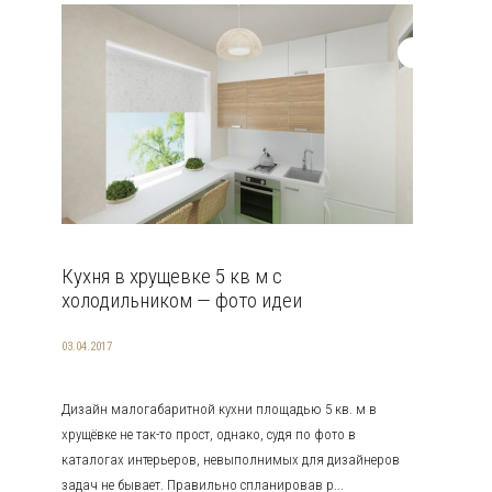
Кухня в хрущевке 5 кв м с
холодильником — фото идеи
03.04.2017
Дизайн малогабаритной кухни площадью 5 кв. м в
хрущёвке не так-то прост, однако, судя по фото в
каталогах интерьеров, невыполнимых для дизайнеров
задач не бывает. Правильно спланировав р...