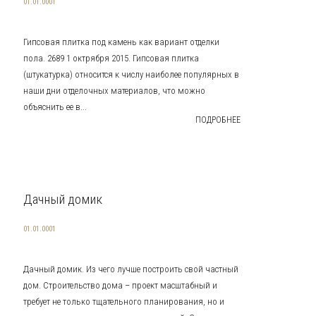
01.01.0001
Гипсовая плитка под камень как вариант отделки
пола. 2689 1 октрября 2015. Гипсовая плитка
(штукатурка) относится к числу наиболее популярных в
наши дни отделочных материалов, что можно
объяснить ее в...
ПОДРОБНЕЕ
Дачный домик
01.01.0001
Дачный домик. Из чего лучше построить свой частный
дом. Строительство дома – проект масштабный и
требует не только тщательного планирования, но и