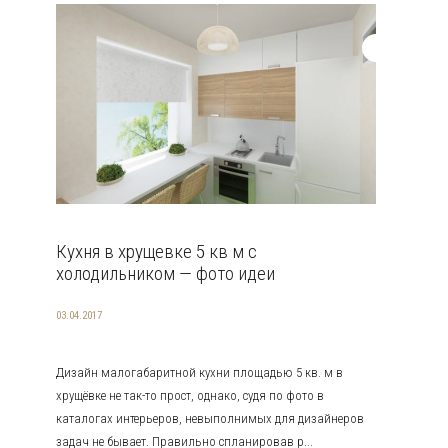
Кухня в хрущевке 5 кв м с
холодильником — фото идеи
03.04.2017
Дизайн малогабаритной кухни площадью 5 кв. м в
хрущёвке не так-то прост, однако, судя по фото в
каталогах интерьеров, невыполнимых для дизайнеров
задач не бывает. Правильно спланировав р...